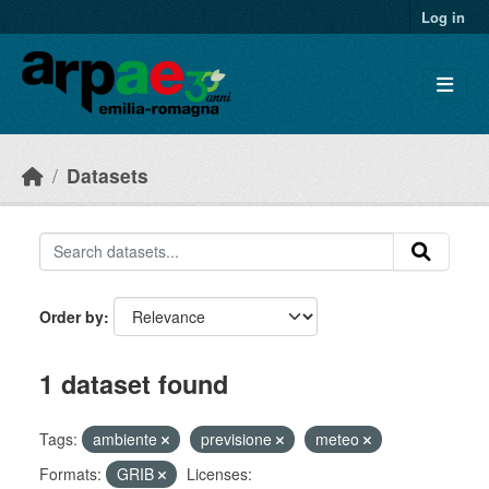
Skip to main content
Log in
Datasets
Order by
1 dataset found
Tags:
ambiente
previsione
meteo
Formats:
GRIB
Licenses: