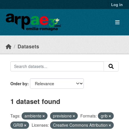
Skip to main content
Log in
Datasets
Order by
1 dataset found
Tags:
ambiente
previsione
Formats:
grib
GRIB
Licenses:
Creative Commons Attribution