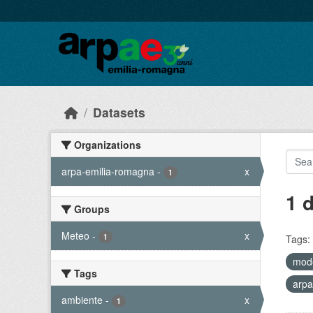
Skip to main content
Datasets
Organizations
arpa-emilia-romagna
-
x
1
1 
Groups
Meteo
-
x
1
Tags:
mode
Tags
arpa
ambiente
-
x
1