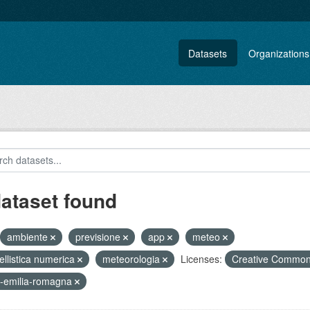
Datasets
Organizations
dataset found
ambiente
previsione
app
meteo
llistica numerica
meteorologia
Licenses:
Creative Commons
-emilia-romagna