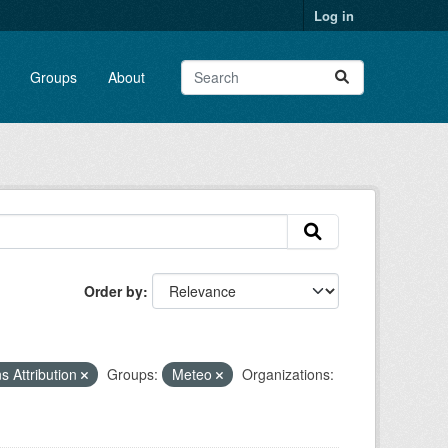
Log in
Groups
About
Order by
 Attribution
Groups:
Meteo
Organizations: