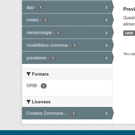
app
-
x
1
Prev
Quest
meteo
-
x
1
alimen
meteorologia
-
x
1
GRIB
modellistica numerica
-
x
1
You can
previsione
-
x
1
Formats
GRIB
-
1
Licenses
Creative Commons...
-
x
1