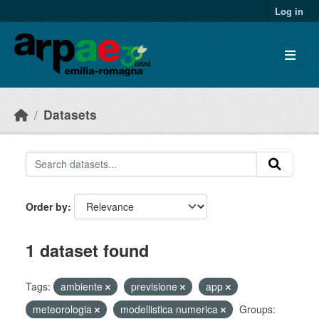
Skip to main content
Log in
Datasets
Order by
1 dataset found
Tags:
ambiente
previsione
app
meteorologia
modellistica numerica
Groups: