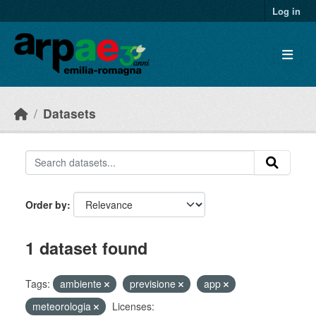
Skip to main content
Log in
Datasets
Order by
1 dataset found
Tags:
ambiente
previsione
app
meteorologia
Licenses: