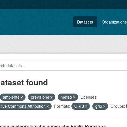
Datasets
Organizations
dataset found
ambiente
previsione
meteo
Licenses:
tive Commons Attribution
Formats:
GRIB
grib
Groups:
isioni meteorologiche numeriche Emilia Romagna