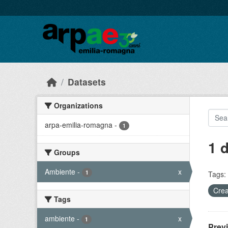
Skip to main content
Datasets
Organizations
arpa-emilia-romagna
-
1
1 
Groups
Ambiente
-
x
1
Tags:
Crea
Tags
ambiente
-
x
1
Prev