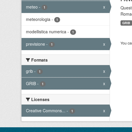
meteo
-
x
Questo
1
Romagn
meteorologia
-
1
GRIB
modellistica numerica
-
1
You can
previsione
-
x
1
Formats
grib
-
x
1
GRIB
-
x
1
Licenses
Creative Commons...
-
x
1