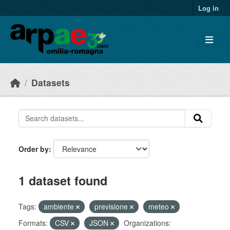
Skip to main content
Log in
Datasets
Order by
1 dataset found
Tags:
ambiente
previsione
meteo
Formats:
CSV
JSON
Organizations: