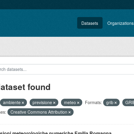
Datasets
Organizations
dataset found
ambiente
previsione
meteo
Formats:
grib
GRI
ses:
Creative Commons Attribution
isioni meteorologiche numeriche Emilia Romagna