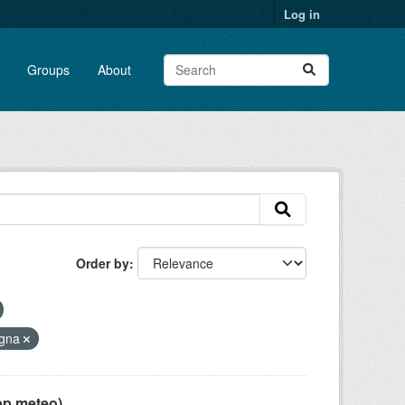
Log in
Groups
About
Order by
agna
pp meteo)