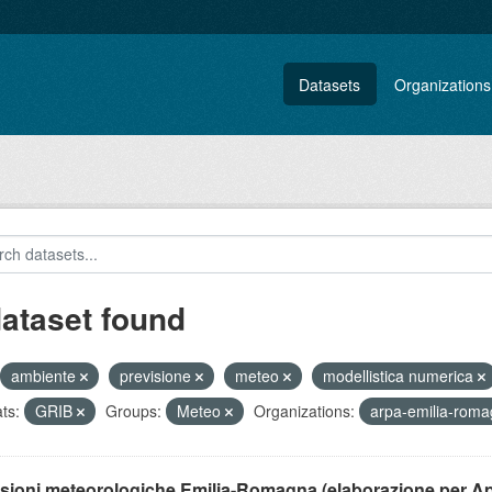
Datasets
Organizations
dataset found
ambiente
previsione
meteo
modellistica numerica
ts:
GRIB
Groups:
Meteo
Organizations:
arpa-emilia-rom
isioni meteorologiche Emilia-Romagna (elaborazione per A