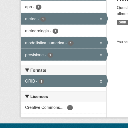
app
-
Quest
1
alimen
meteo
-
x
1
GRIB
meteorologia
-
1
You can
modellistica numerica
-
x
1
previsione
-
x
1
Formats
GRIB
-
x
1
Licenses
Creative Commons...
-
1