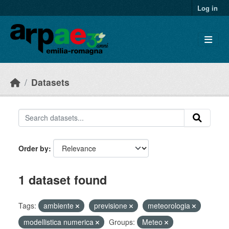
Skip to main content
Log in
Datasets
Order by
1 dataset found
Tags:
ambiente
previsione
meteorologia
modellistica numerica
Groups:
Meteo