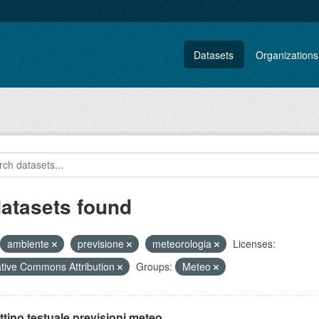
Datasets
Organizations
datasets found
ambiente
previsione
meteorologia
Licenses:
tive Commons Attribution
Groups:
Meteo
ttino testuale previsioni meteo