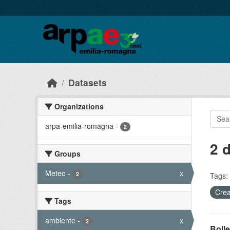
Skip to main content
Datasets
Organizations
arpa-emilia-romagna
-
2
2 
Groups
Meteo
-
x
2
Tags:
Crea
Tags
ambiente
-
x
2
Bolle