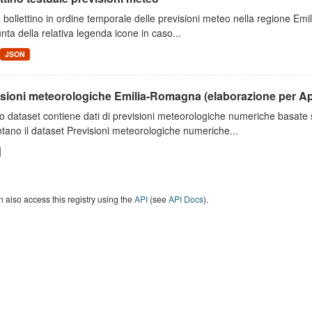
 bollettino in ordine temporale delle previsioni meteo nella regione E
unta della relativa legenda icone in caso...
JSON
isioni meteorologiche Emilia-Romagna (elaborazione per A
o dataset contiene dati di previsioni meteorologiche numeriche basat
tano il dataset Previsioni meteorologiche numeriche...
 also access this registry using the
API
(see
API Docs
).