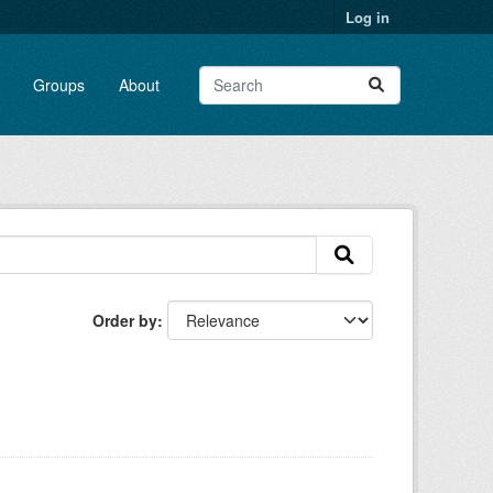
Log in
Groups
About
Order by