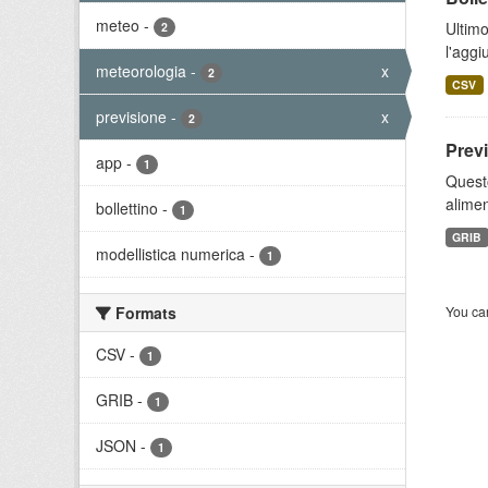
meteo
-
Ultimo
2
l'aggi
meteorologia
-
x
2
CSV
previsione
-
x
2
Prev
app
-
1
Quest
alimen
bollettino
-
1
GRIB
modellistica numerica
-
1
Formats
You can
CSV
-
1
GRIB
-
1
JSON
-
1