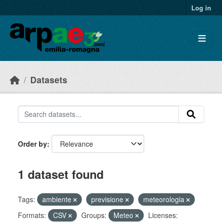
Skip to main content
Log in
Datasets
Order by
1 dataset found
Tags:
ambiente
previsione
meteorologia
Formats:
CSV
Groups:
Meteo
Licenses: