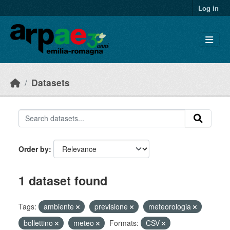
Skip to main content
Log in
Datasets
Order by
1 dataset found
Tags:
ambiente
previsione
meteorologia
bollettino
meteo
Formats:
CSV