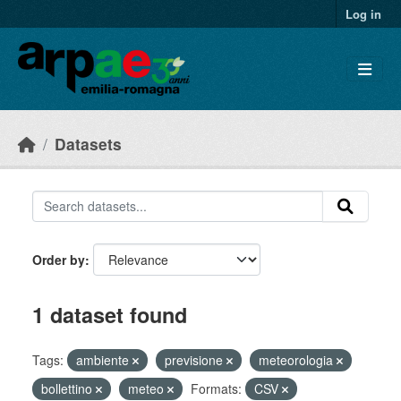
Skip to main content
Log in
Datasets
Order by
1 dataset found
Tags:
ambiente
previsione
meteorologia
bollettino
meteo
Formats:
CSV