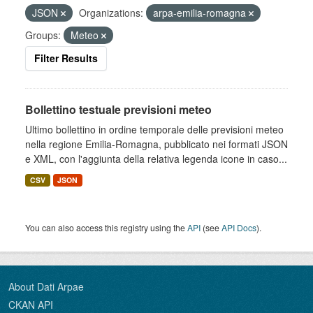
JSON
Organizations:
arpa-emilia-romagna
Groups:
Meteo
Filter Results
Bollettino testuale previsioni meteo
Ultimo bollettino in ordine temporale delle previsioni meteo
nella regione Emilia-Romagna, pubblicato nei formati JSON
e XML, con l'aggiunta della relativa legenda icone in caso...
CSV
JSON
You can also access this registry using the
API
(see
API Docs
).
About Dati Arpae
CKAN API