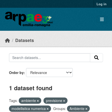
Skip to main content
Log in
Datasets
Order by
1 dataset found
Tags:
ambiente
previsione
modellistica numerica
Groups:
Ambiente