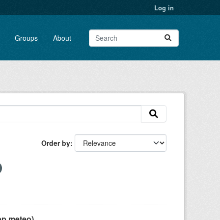
Log in
Groups
About
Order by
pp meteo)