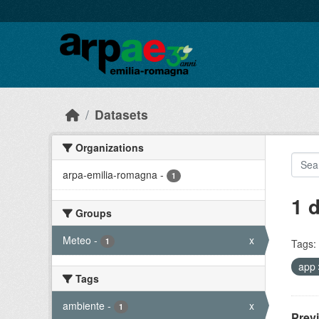
Skip to main content
Datasets
Organizations
arpa-emilia-romagna
-
1
1 
Groups
Meteo
-
x
1
Tags:
app
Tags
ambiente
-
x
1
Prev