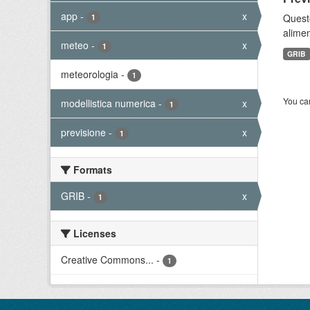
app
-
x
Quest
1
alimen
meteo
-
x
1
GRIB
meteorologia
-
1
You can
modellistica numerica
-
x
1
previsione
-
x
1
Formats
GRIB
-
x
1
Licenses
Creative Commons...
-
1