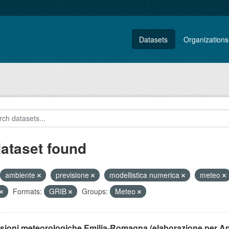
Datasets
Organizations
dataset found
ambiente
previsione
modellistica numerica
meteo
Formats:
GRIB
Groups:
Meteo
isioni meteorologiche Emilia-Romagna (elaborazione per A