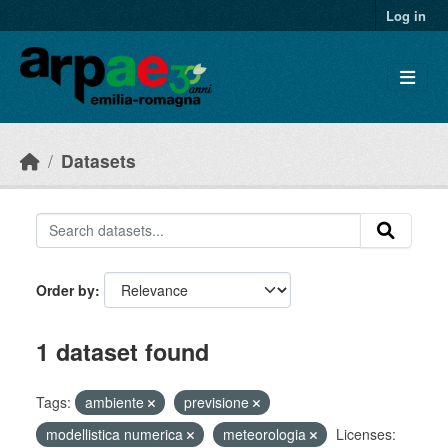
Skip to main content
Log in
Datasets
Order by
1 dataset found
Tags:
ambiente
previsione
modellistica numerica
meteorologia
Licenses: