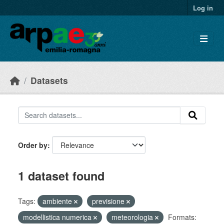
Skip to main content
Log in
Datasets
Order by
1 dataset found
Tags:
ambiente
previsione
modellistica numerica
meteorologia
Formats: