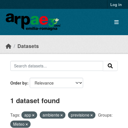
Skip to main content
Log in
Datasets
Order by
1 dataset found
Tags:
app
ambiente
previsione
Groups:
Meteo