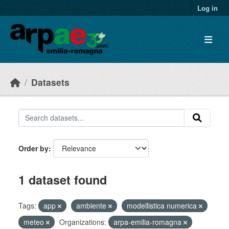
Skip to main content
Log in
Datasets
Order by
1 dataset found
Tags:
app
ambiente
modellistica numerica
meteo
Organizations:
arpa-emilia-romagna