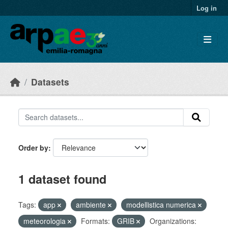
Skip to main content
Log in
Datasets
Order by
1 dataset found
Tags:
app
ambiente
modellistica numerica
meteorologia
Formats:
GRIB
Organizations: