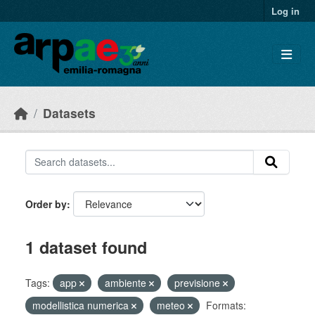
Skip to main content
Log in
Datasets
Order by
1 dataset found
Tags:
app
ambiente
previsione
modellistica numerica
meteo
Formats: