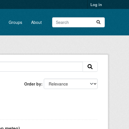
Log in
Groups
About
Order by
pp meteo)