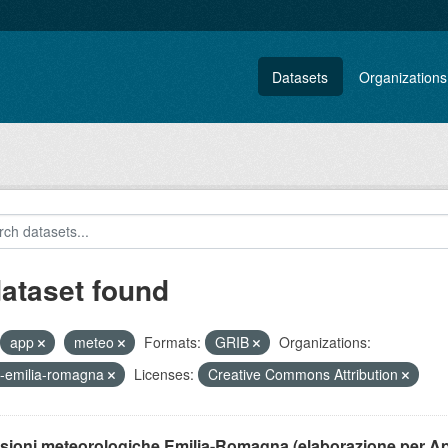
Datasets
Organizations
dataset found
app
meteo
Formats:
GRIB
Organizations:
-emilia-romagna
Licenses:
Creative Commons Attribution
isioni meteorologiche Emilia-Romagna (elaborazione per A