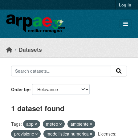
Skip to main content
Log in
Datasets
Order by
1 dataset found
Tags:
app
meteo
ambiente
previsione
modellistica numerica
Licenses: