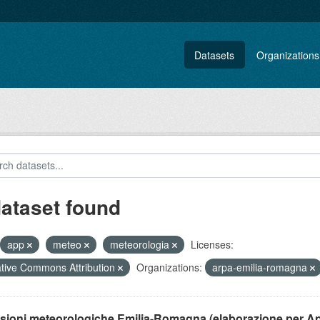
Datasets
Organizations
dataset found
app
meteo
meteorologia
Licenses:
tive Commons Attribution
Organizations:
arpa-emilia-romagna
isioni meteorologiche Emilia-Romagna (elaborazione per A