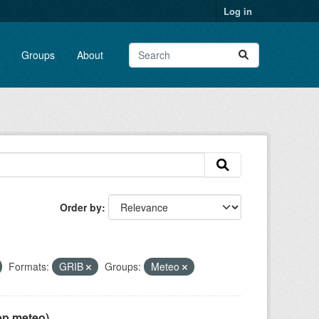
Log in
Groups
About
Order by
Formats:
GRIB
Groups:
Meteo
pp meteo)