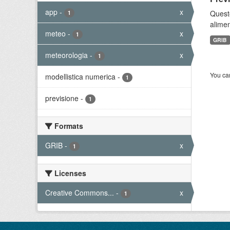
app
-
x
Quest
1
alimen
meteo
-
x
1
GRIB
meteorologia
-
x
1
You can
modellistica numerica
-
1
previsione
-
1
Formats
GRIB
-
x
1
Licenses
Creative Commons...
-
x
1