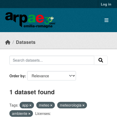
Skip to main content
Log in
Datasets
Order by
1 dataset found
Tags:
app
meteo
meteorologia
ambiente
Licenses: