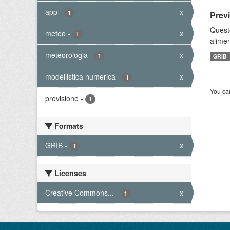
app
-
x
1
Prev
Quest
meteo
-
x
1
alimen
meteorologia
-
x
1
GRIB
modellistica numerica
-
x
1
You can
previsione
-
1
Formats
GRIB
-
x
1
Licenses
Creative Commons...
-
x
1