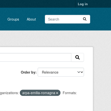
Log in
Groups
About
Order by
ganizations:
arpa-emilia-romagna
Formats: