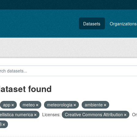
Datasets
Organizations
dataset found
app
meteo
meteorologia
ambiente
llistica numerica
Licenses:
Creative Commons Attribution
Or
B