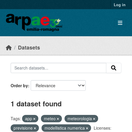
Skip to main content
Log in
Datasets
Order by
1 dataset found
Tags:
app
meteo
meteorologia
previsione
modellistica numerica
Licenses: