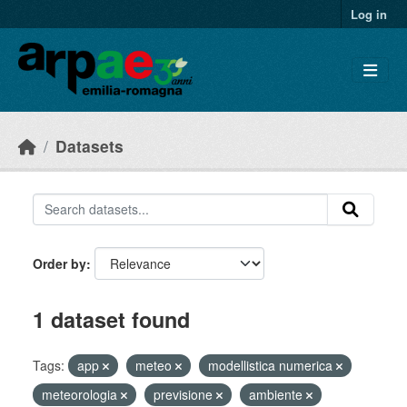
Skip to main content
Log in
Datasets
Order by
1 dataset found
Tags:
app
meteo
modellistica numerica
meteorologia
previsione
ambiente