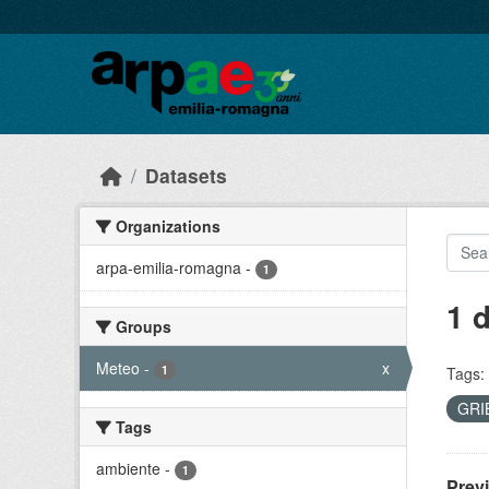
Skip to main content
Datasets
Organizations
arpa-emilia-romagna
-
1
1 
Groups
Meteo
-
x
1
Tags:
GRI
Tags
ambiente
-
1
Prev