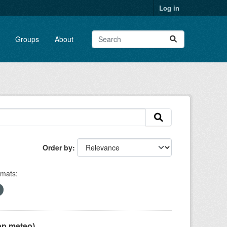
Log in
Groups
About
Order by
mats:
pp meteo)