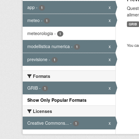
app
-
x
Quest
1
alimen
meteo
-
x
1
GRIB
meteorologia
-
1
You can
modellistica numerica
-
x
1
previsione
-
x
1
Formats
GRIB
-
x
1
Show Only Popular Formats
Licenses
Creative Commons...
-
x
1