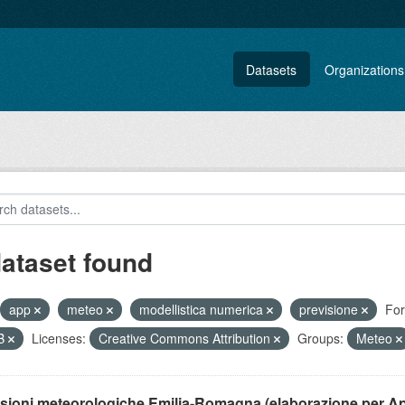
Datasets
Organizations
dataset found
app
meteo
modellistica numerica
previsione
For
B
Licenses:
Creative Commons Attribution
Groups:
Meteo
isioni meteorologiche Emilia-Romagna (elaborazione per A