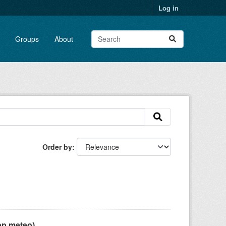
Log in
Groups
About
Order by
pp meteo)