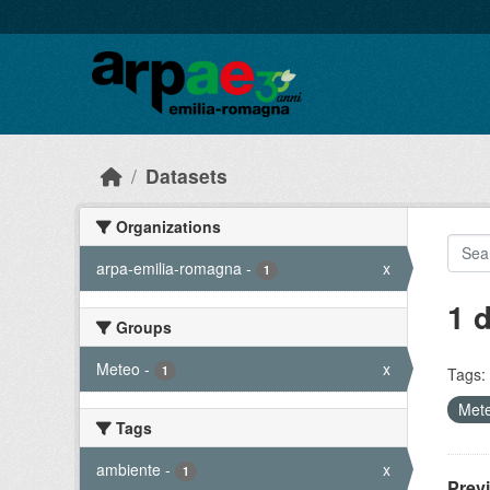
Skip to main content
Datasets
Organizations
arpa-emilia-romagna
-
x
1
1 
Groups
Meteo
-
x
1
Tags:
Met
Tags
ambiente
-
x
1
Prev