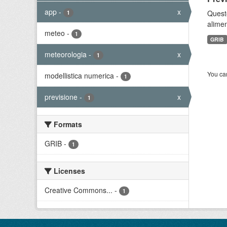
app
-
x
Quest
1
alimen
meteo
-
1
GRIB
meteorologia
-
x
1
You can
modellistica numerica
-
1
previsione
-
x
1
Formats
GRIB
-
1
Licenses
Creative Commons...
-
1