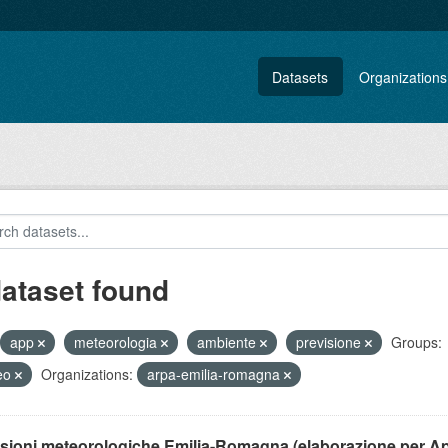
Datasets
Organizations
dataset found
app
meteorologia
ambiente
previsione
Groups:
eo
Organizations:
arpa-emilia-romagna
isioni meteorologiche Emilia-Romagna (elaborazione per A