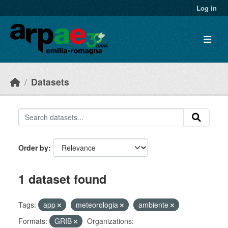
Skip to main content
Log in
Datasets
Order by
1 dataset found
Tags:
app
meteorologia
ambiente
Formats:
GRIB
Organizations: