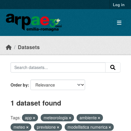
Skip to main content
Log in
Datasets
Order by
1 dataset found
Tags:
app
meteorologia
ambiente
meteo
previsione
modellistica numerica