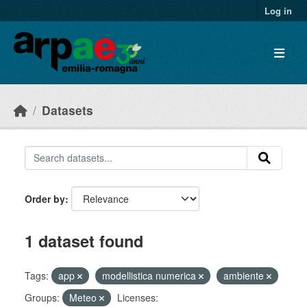
Skip to main content
Log in
Datasets
Order by
1 dataset found
Tags:
app
modellistica numerica
ambiente
Groups:
Meteo
Licenses: