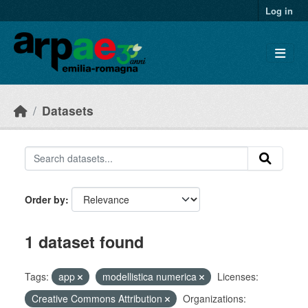
Skip to main content
Log in
Datasets
Order by
1 dataset found
Tags:
app
modellistica numerica
Licenses:
Creative Commons Attribution
Organizations: