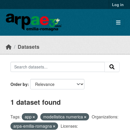
Skip to main content
Log in
Datasets
Order by
1 dataset found
Tags:
app
modellistica numerica
Organizations:
arpa-emilia-romagna
Licenses: