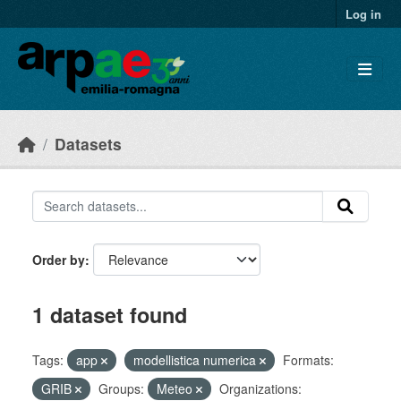
Skip to main content
Log in
Datasets
Order by
1 dataset found
Tags:
app
modellistica numerica
Formats:
GRIB
Groups:
Meteo
Organizations: