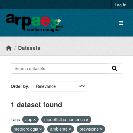
Skip to main content
Log in
Datasets
Order by
1 dataset found
Tags:
app
modellistica numerica
meteorologia
ambiente
previsione