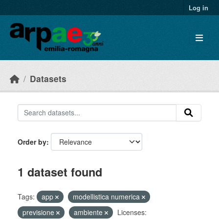
Skip to main content
Log in
Datasets
Order by
1 dataset found
Tags:
app
modellistica numerica
previsione
ambiente
Licenses: