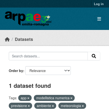
Skip to main content
Log in
Datasets
Order by
1 dataset found
Tags:
app
modellistica numerica
previsione
ambiente
meteorologia