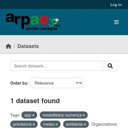
Skip to main content
Log in
Datasets
Order by
1 dataset found
Tags:
app
modellistica numerica
previsione
meteo
ambiente
Organizations: