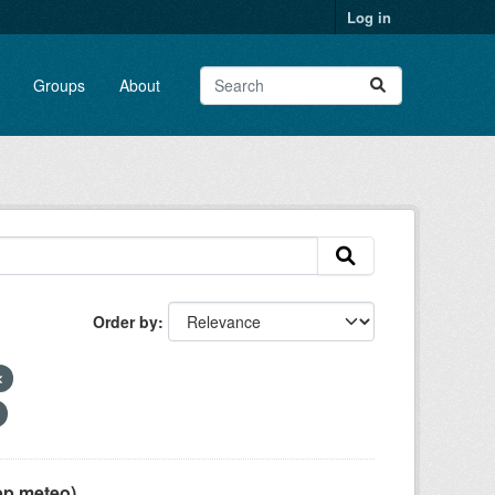
Log in
Groups
About
Order by
pp meteo)