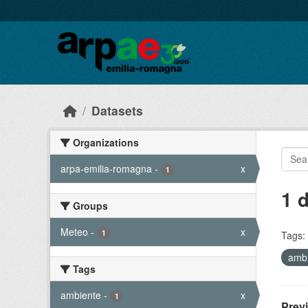
Skip to main content
Datasets
Organizations
arpa-emilia-romagna
-
x
1
1 
Groups
Meteo
-
x
1
Tags:
amb
Tags
ambiente
-
x
1
Prev