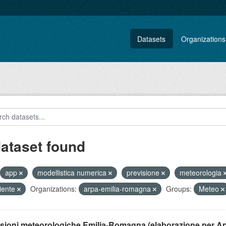
Datasets
Organizations
dataset found
app
modellistica numerica
previsione
meteorologia
iente
Organizations:
arpa-emilia-romagna
Groups:
Meteo
isioni meteorologiche Emilia-Romagna (elaborazione per A