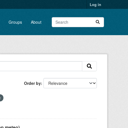
Log in
Groups
About
Order by
pp meteo)