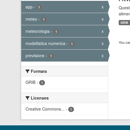
app
-
x
Quest
1
alimen
meteo
-
x
1
GRIB
meteorologia
-
x
1
You can
modellistica numerica
-
x
1
previsione
-
x
1
Formats
GRIB
-
1
Licenses
Creative Commons...
-
1