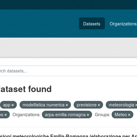
Datasets
Organizations
dataset found
app
modellistica numerica
previsione
meteorologia
eo
Organizations:
arpa-emilia-romagna
Groups:
Meteo
isioni meteorologiche Emilia-Romagna (elaborazione per A