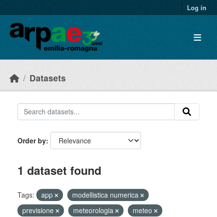
Skip to main content
Log in
Datasets
Order by
1 dataset found
Tags:
app
modellistica numerica
previsione
meteorologia
meteo