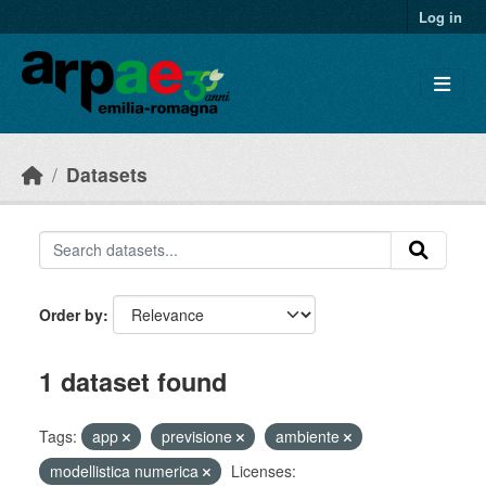
Skip to main content
Log in
Datasets
Order by
1 dataset found
Tags:
app
previsione
ambiente
modellistica numerica
Licenses: