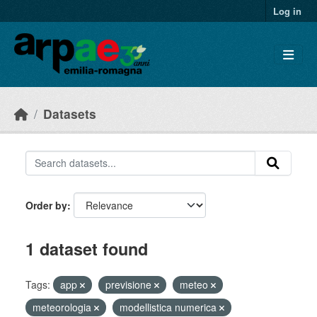
Skip to main content
Log in
Datasets
Order by
1 dataset found
Tags:
app
previsione
meteo
meteorologia
modellistica numerica