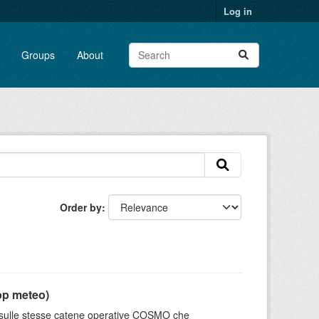
Log in
Groups
About
Order by
pp meteo)
e sulle stesse catene operative COSMO che