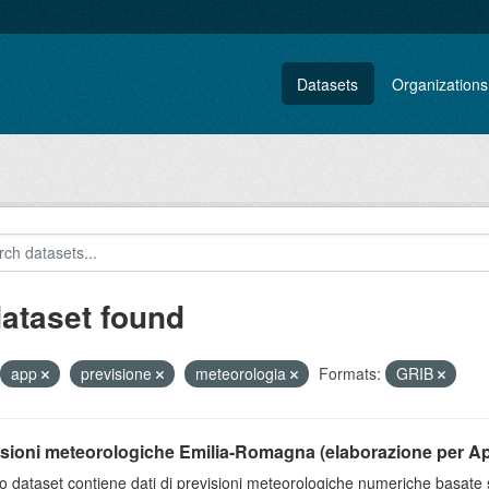
Datasets
Organizations
dataset found
app
previsione
meteorologia
Formats:
GRIB
isioni meteorologiche Emilia-Romagna (elaborazione per A
o dataset contiene dati di previsioni meteorologiche numeriche basat