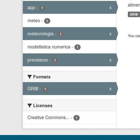
alimen
app
-
x
1
GRIB
meteo
-
1
meteorologia
-
x
1
You can
modellistica numerica
-
1
previsione
-
x
1
Formats
GRIB
-
x
1
Licenses
Creative Commons...
-
1