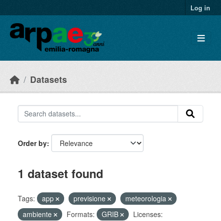
Skip to main content
Log in
Datasets
Order by
1 dataset found
Tags:
app
previsione
meteorologia
ambiente
Formats:
GRIB
Licenses: