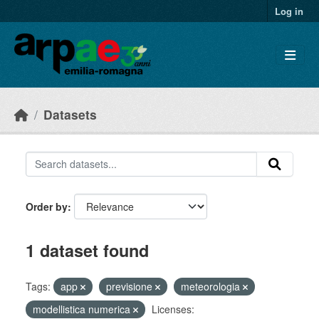
Skip to main content
Log in
Datasets
Order by
1 dataset found
Tags:
app
previsione
meteorologia
modellistica numerica
Licenses: