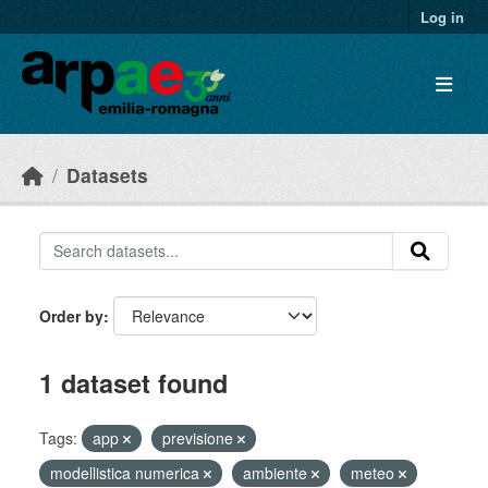
Skip to main content
Log in
Datasets
Order by
1 dataset found
Tags:
app
previsione
modellistica numerica
ambiente
meteo